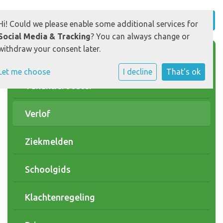
Hi! Could we please enable some additional services for
Social Media & Tracking
? You can always change or
withdraw your consent later.
Schooltijden
Let me choose
I decline
That's ok
Vakantierooster
Verlof
Ziekmelden
Schoolgids
Klachtenregeling