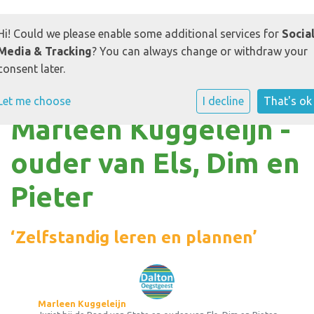
Hi! Could we please enable some additional services for
Socia
Media & Tracking
? You can always change or withdraw your
consent later.
Let me choose
I decline
That's ok
Marleen Kuggeleijn -
ouder van Els, Dim en
Pieter
‘Zelfstandig leren en plannen’
Marleen Kuggeleijn